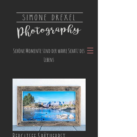
Schöne Momente sind der wahre Schatz des
Lebens
Berglisee Spätherbst