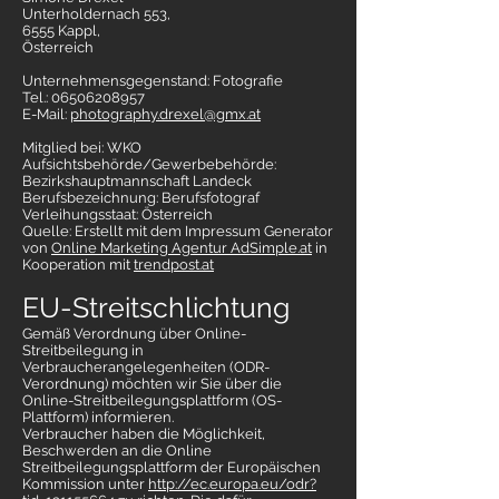
Unterholdernach 553,
6555 Kappl,
Österreich
Unternehmensgegenstand: Fotografie
Tel.:
06506208957
E-Mail:
photography.drexel@gmx.at
Mitglied bei: WKO
Aufsichtsbehörde/Gewerbebehörde:
Bezirkshauptmannschaft Landeck
Berufsbezeichnung: Berufsfotograf
Verleihungsstaat: Österreich
Quelle: Erstellt mit dem Impressum Generator
von
Online Marketing Agentur AdSimple.at
in
Kooperation mit
trendpost.at
EU-Streitschlichtung
Gemäß Verordnung über Online-
Streitbeilegung in
Verbraucherangelegenheiten (ODR-
Verordnung) möchten wir Sie über die
Online-Streitbeilegungsplattform (OS-
Plattform) informieren.
Verbraucher haben die Möglichkeit,
Beschwerden an die Online
Streitbeilegungsplattform der Europäischen
Kommission unter
http://ec.europa.eu/odr?