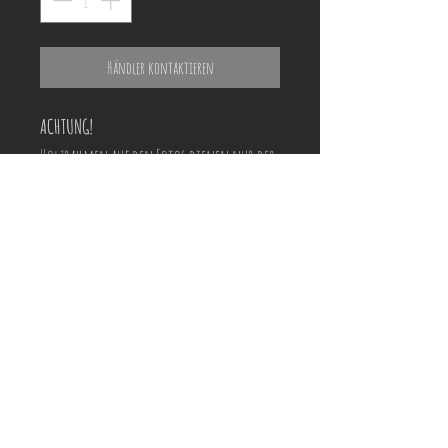
Händler kontaktieren
ACHTUNG!
Holzrahmen auf den Fotos dienen nur der
Veranschaulichung und können vom
tatsächlichen Produkt optisch abweichen!
ACHTUNG!
Holzrahmen auf den Fotos dienen nur der
Veranschaulichung und können vom
tatsächlichen Rahmen optisch abweichen!