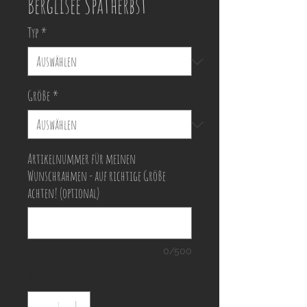
Berglisee Spätherbst
Typ
*
Größe
*
Artikelnummer für meinen
Wunschrahmen - auf richtige Größe
achten! (optional)
0/500
Anzahl
*