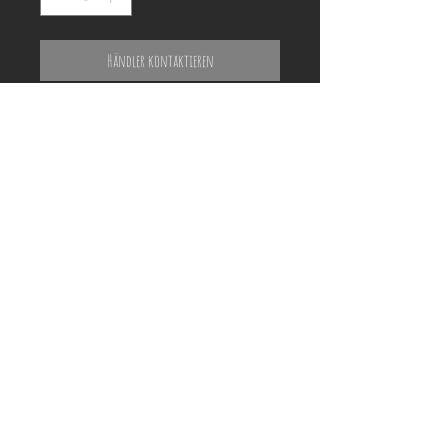
Händler kontaktieren
ACHTUNG!
Holzrahmen auf den Fotos dienen nur der
Veranschaulichung und können vom
tatsächlichen Produkt optisch abweichen!
Preisliste und Shooting-Termin anfragen
Referenzen
Impressum | Datenschutz
About Me