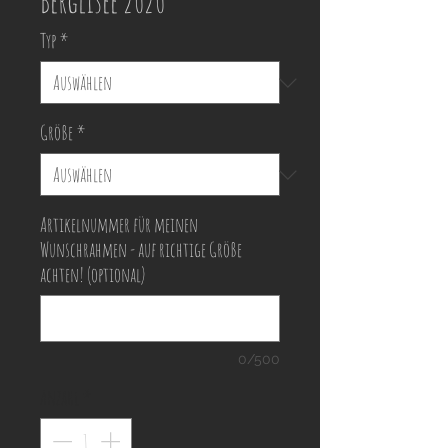
Berglisee 2020
Typ
*
Größe
*
Artikelnummer für meinen
Wunschrahmen - auf richtige Größe
achten! (optional)
0/500
Anzahl
*