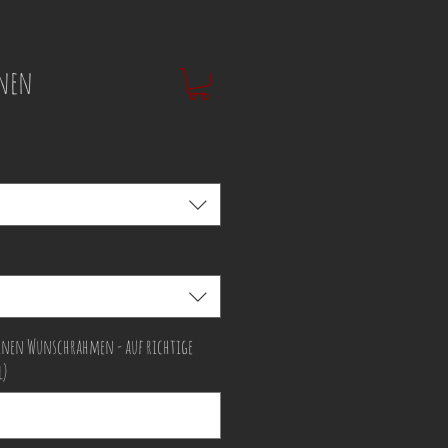
nnen
nen Wunschrahmen - auf richtige
l)