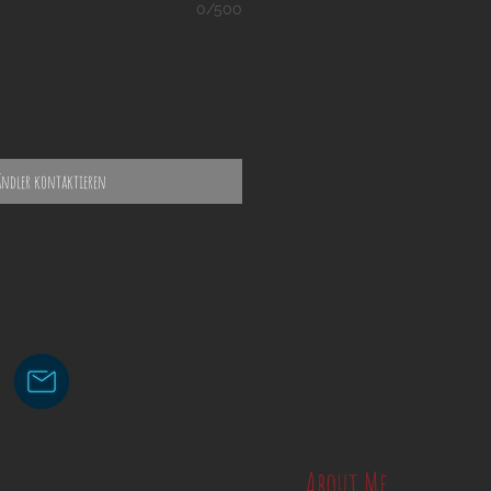
0/500
ändler kontaktieren
About Me