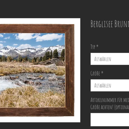
Berglisee Bru
Typ
*
Auswählen
Größe
*
Auswählen
Artikelnummer für mei
Größe achten! (optiona