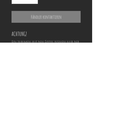
Händler kontaktieren
ACHTUNG!
Holzrahmen auf den Fotos dienen nur der
Veranschaulichung und können vom
tatsächlichen Produkt optisch abweichen!
ACHTUNG!
Holzrahmen auf den Fotos dienen nur der
Veranschaulichung und können vom
tatsächlichen Rahmen optisch abweichen!
Preisliste und Shooting-Termin anfragen