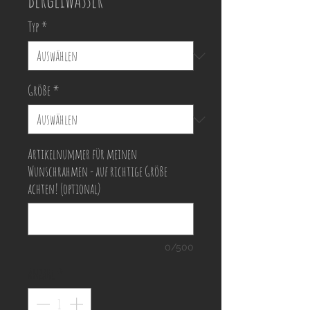
Typ
*
Größe
*
Artikelnummer für meinen
Wunschrahmen - auf richtige Größe
achten! (optional)
0/500
Anzahl
*