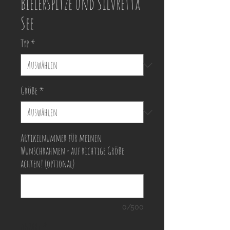
Bielerspitze und Silvretta
See
Typ
*
Größe
*
Artikelnummer für meinen
Wunschrahmen - auf richtige Größe
achten! (optional)
0/500
Anzahl
*