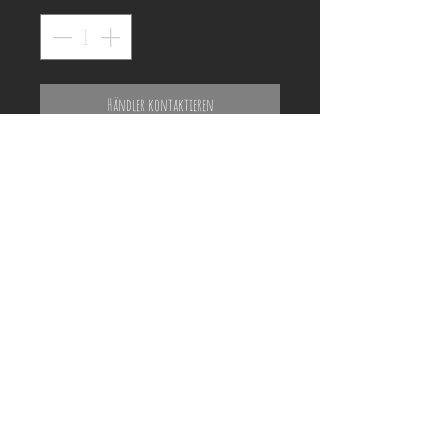
Händler kontaktieren
ACHTUNG!
Holzrahmen auf den Fotos dienen nur der
Veranschaulichung und können vom
tatsächlichen Produkt optisch abweichen!
Preisliste und Shooting-Termin anfragen