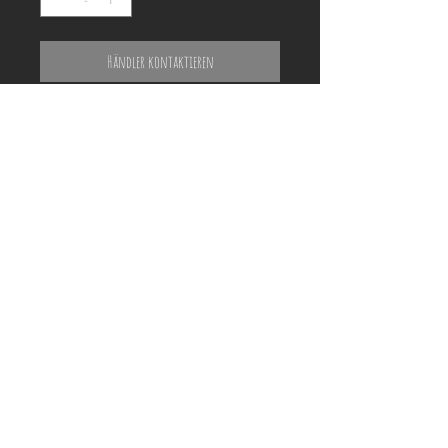
Händler kontaktieren
ACHTUNG!
Holzrahmen auf den Fotos dienen nur der
Veranschaulichung und können vom
tatsächlichen Produkt optisch abweichen!
Preisliste und Shooting-Termin anfragen
Referenzen
Impressum | Datenschutz
About Me