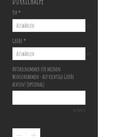
Durrichalpe
Typ
*
Größe
*
Artikelnummer für meinen
Wunschrahmen - auf richtige Größe
achten! (optional)
0/500
Anzahl
*