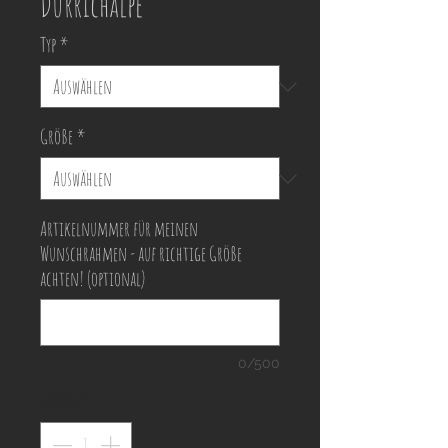
Durrichalpe
Typ
*
Größe
*
Artikelnummer für meinen
Wunschrahmen - auf richtige Größe
achten! (optional)
0/500
Anzahl
*