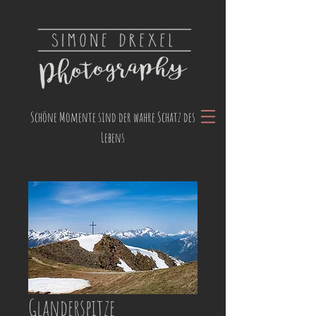
Schöne Momente sind der wahre Schatz des
Lebens
Glanderspitze