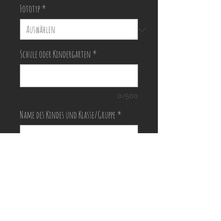
Fototyp
*
Schule oder Kindergarten
*
0/500
Name des Kindes und Klasse/Gruppe
*
0/500
Anzahl
*