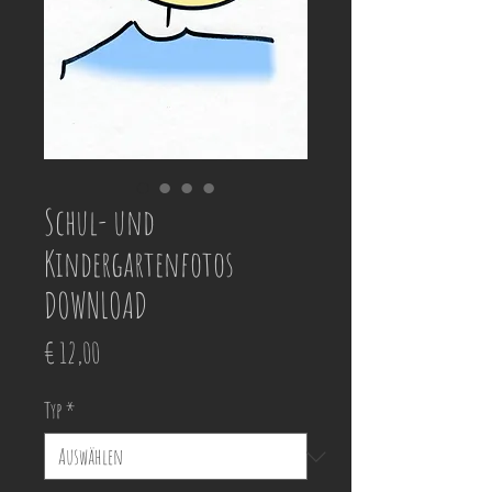
Schul- und
Kindergartenfotos
DOWNLOAD
Preis
€ 12,00
Typ
*