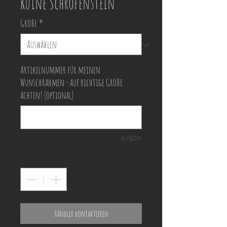
Ruine Schrofenstein
Größe
*
Artikelnummer für meinen
Wunschrahmen - auf richtige Größe
achten! (optional)
0/500
Anzahl
*
Händler kontaktieren