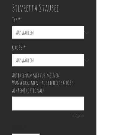
Silvretta Stausee
Typ
*
Größe
*
Artikelnummer für meinen
Wunschrahmen - auf richtige Größe
achten! (optional)
0/500
Anzahl
*