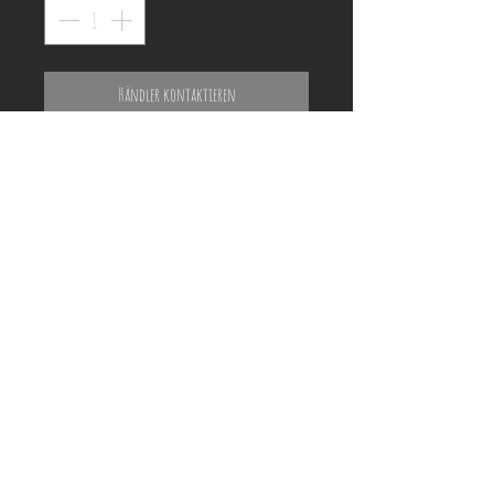
Händler kontaktieren
ACHTUNG!
Holzrahmen auf den Fotos dienen nur der
Veranschaulichung und können vom
tatsächlichen Produkt optisch abweichen!
Preisliste und Shooting-Termin anfragen